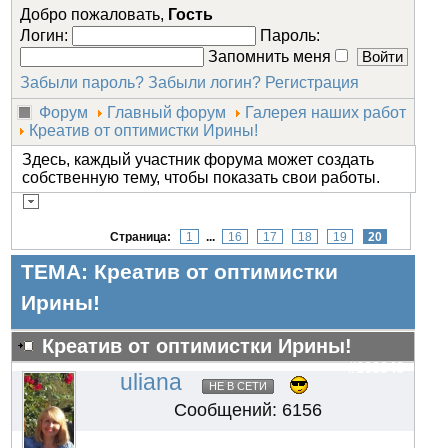
Добро пожаловать,
Гость
Логин:
Пароль:
Запомнить меня
Забыли пароль?
Забыли логин?
Регистрация
Форум
Главный форум
Галерея наших работ
Креатив от оптимистки Ирины!
Здесь, каждый участник форума может создать
собственную тему, чтобы показать свои работы.
Страница:
1
...
16
17
18
19
20
ТЕМА: Креатив от оптимистки
Ирины!
Креатив от оптимистки Ирины!
#103046
uliana
НЕ В СЕТИ
Сообщений: 6156